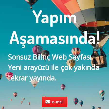
Yapım
Aşamasında!
Sonsuz Bilinç Web Sayfası
Yeni arayüzü ile çok yakında
tekrar yayında.
e-mail